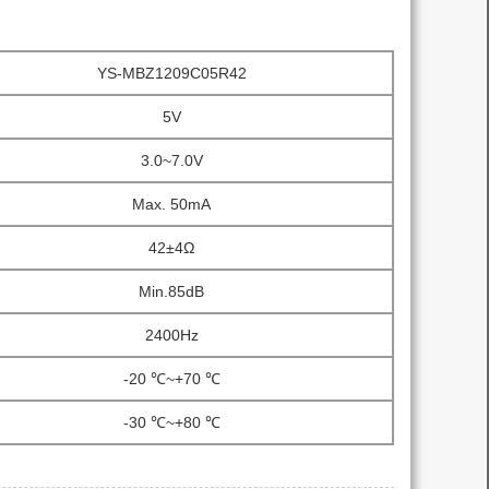
YS-MBZ1209C05R42
5V
3.0~7.0V
Max. 50mA
42±4Ω
Min.85dB
2400Hz
-20 ℃~+70 ℃
-30 ℃~+80 ℃