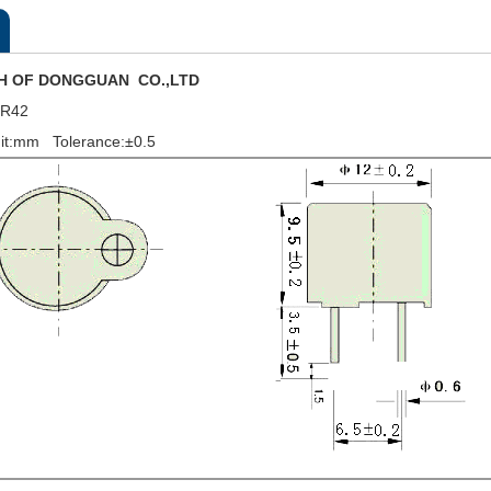
H OF DONGGUAN CO.,LTD
5R42
t:mm Tolerance:±0.5