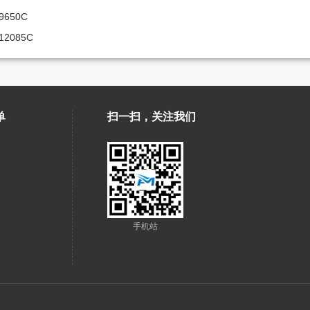
9650C
12085C
单
扫一扫，关注我们
手机站