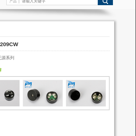
产品 |
1209CW
无源系列
荐